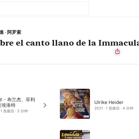
德 · 阿罗索
obre el canto llano de la Immacu
尔・布兰杰、菲利
Ulrike Heider
 皮埃洛特
2021 · 1 首曲目 · 4 分钟
· 1 首曲目 · 3 分钟