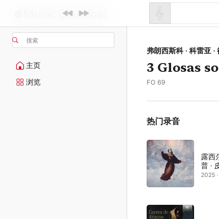
搜索
弗朗西斯科 · 科雷亚 · 
3 Glosas s
主页
浏览
FO 69
热门录音
露西
普 ·
2025 