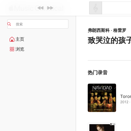
搜索
弗朗西斯科 · 格雷罗
致哭泣的孩
主页
浏览
热门录音
Toro
2012 