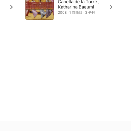
Capella de la Torre、
Katharina Baeuml
2008 · 1 首曲目 · 3 分钟