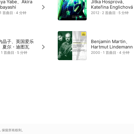
uya Yabe、Akira
Jitka Hosprová、
bayashi
Kateřina Englichová
· 1 首曲目 · 4 分钟
2012 · 2 首曲目 · 5 分钟
内晶子、英国爱乐
Benjamin Martin、
、夏尔・迪图瓦
Hartmut Lindemann
· 1 首曲目 · 5 分钟
2000 · 1 首曲目 · 4 分钟
.
保留所有权利。