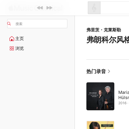
搜索
弗里茨・克莱斯勒
弗朗科尔风
主页
浏览
热门录音
Mari
Hüls
2016 