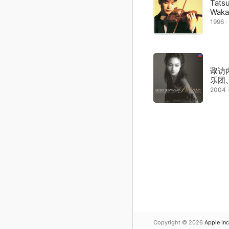
Tats
Waka
1996 
诹访
乐团
2004 
Copyright © 2026
Apple Inc