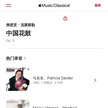
登录
主页
弗里茨・克莱斯勒
中国花鼓
浏览
Op. 3
搜索
热门录音
马友友、Patricia Zander
1982 · 1 首曲目 · 3 分钟
Maija Lehtonen、Manfred