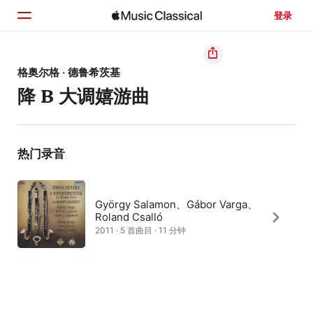
登录
主页
格奥尔格 · 德鲁希茨基
降 B 大调嬉游曲
浏览
搜索
热门录音
György Salamon、Gábor Varga、
Roland Csalló
2011 · 5 首曲目 · 11 分钟