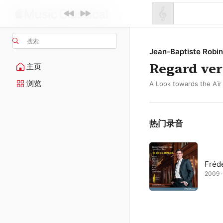
搜索
Jean-Baptiste Robin
Regard vers
主页
浏览
A Look towards the Aïr
热门录音
Fréd
2009 