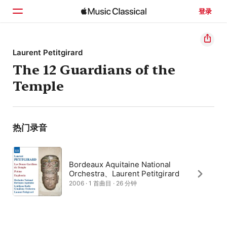
登录
主页
Laurent Petitgirard
The 12 Guardians of the
浏览
Temple
搜索
热门录音
Bordeaux Aquitaine National
Orchestra、Laurent Petitgirard
2006 · 1 首曲目 · 26 分钟