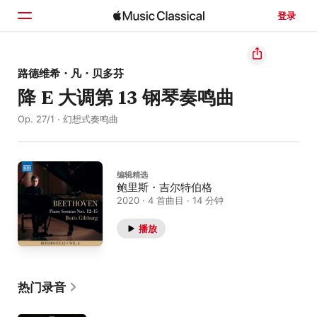
登录
主页
路德维希・凡・贝多芬
降 E 大调第 13 钢琴奏鸣曲
浏览
Op. 27/1 · 幻想式奏鸣曲
搜索
编辑精选
鲍里斯・吉尔特伯格
2020 · 4 首曲目 · 14 分钟
播放
热门录音