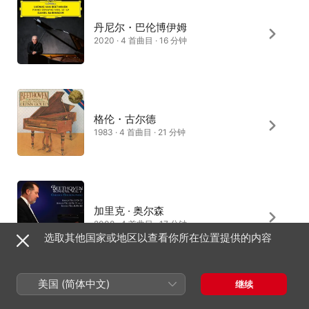
丹尼尔・巴伦博伊姆
2020 · 4 首曲目 · 16 分钟
格伦・古尔德
1983 · 4 首曲目 · 21 分钟
加里克 · 奥尔森
2008 · 4 首曲目 · 17 分钟
选取其他国家或地区以查看你所在位置提供的内容
美国 (简体中文)
继续
克劳迪奥・阿劳