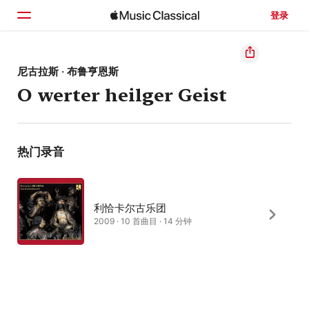
登录
主页
尼古拉斯 · 布鲁亨恩斯
O werter heilger Geist
浏览
搜索
热门录音
利恰卡尔古乐团
2009 · 10 首曲目 · 14 分钟