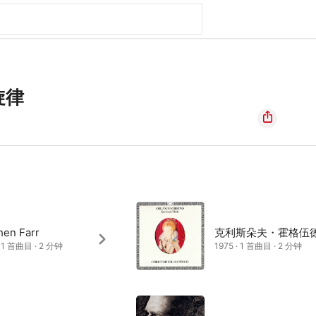
旋律
hen Farr
克利斯朵夫・霍格伍
· 1 首曲目 · 2 分钟
1975 · 1 首曲目 · 2 分钟