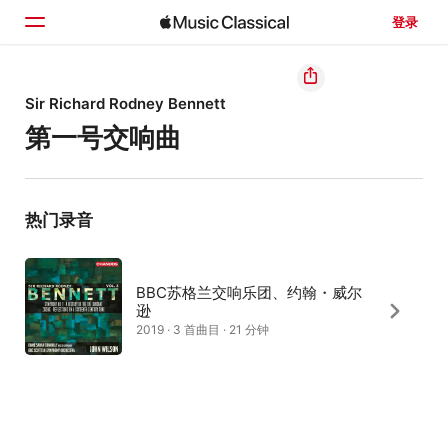
登录
主页
Sir Richard Rodney Bennett
第一号交响曲
浏览
搜索
热门录音
BBC苏格兰交响乐团、约翰・威尔
逊
2019 · 3 首曲目 · 21 分钟