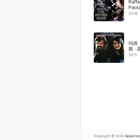
Raff
Paola
2018 
玛塔
斯 ·
1975 
Copyright © 2026
Apple Inc