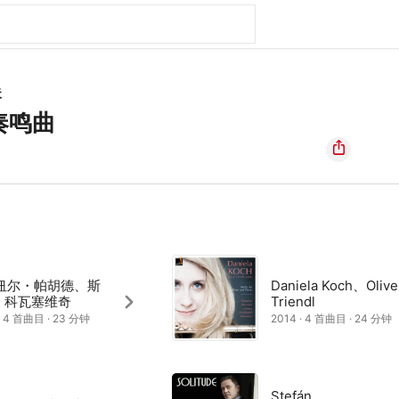
夫
奏鸣曲
纽尔・帕胡德、斯
Daniela Koch、Olive
· 科瓦塞维奇
Triendl
· 4 首曲目 · 23 分钟
2014 · 4 首曲目 · 24 分钟
Stefán