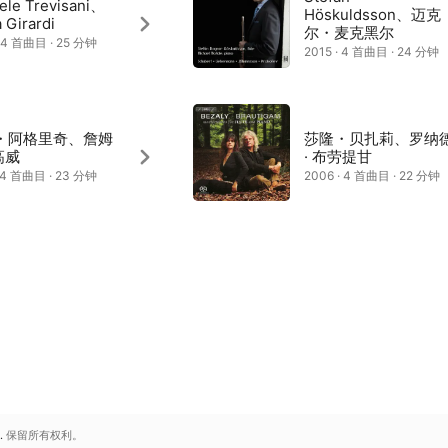
aele Trevisani、
Höskuldsson、迈克
 Girardi
尔・麦克黑尔
· 4 首曲目 · 25 分钟
2015 · 4 首曲目 · 24 分钟
・阿格里奇、詹姆
莎隆・贝扎莉、罗纳
 高威
· 布劳提甘
· 4 首曲目 · 23 分钟
2006 · 4 首曲目 · 22 分钟
.
保留所有权利。