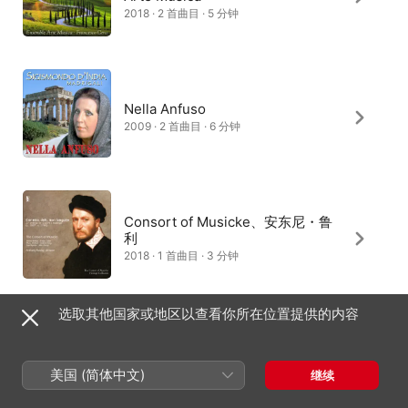
2018 · 2 首曲目 · 5 分钟
Nella Anfuso
2009 · 2 首曲目 · 6 分钟
Consort of Musicke、安东尼・鲁
利
2018 · 1 首曲目 · 3 分钟
选取其他国家或地区以查看你所在位置提供的内容
Pierre Pitzl、马格达莱娜 · 科泽
娜、Private Musicke
美国 (简体中文)
继续
2010 · 1 首曲目 · 2 分钟