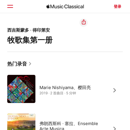
登录
主页
西吉斯蒙多 · 得印第安
牧歌集第一册
浏览
搜索
热门录音
Marie Nishiyama、樱田亮
2019 · 2 首曲目 · 5 分钟
弗朗西斯科 · 塞拉、Ensemble
Arte Musica