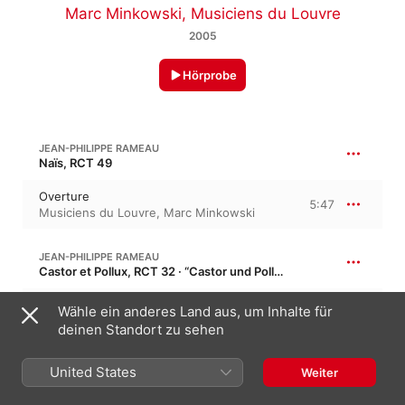
Marc Minkowski
,
Musiciens du Louvre
2005
Hörprobe
JEAN-PHILIPPE RAMEAU
Naïs, RCT 49
Overture
5:47
Musiciens du Louvre
,
Marc Minkowski
JEAN-PHILIPPE RAMEAU
Castor et Pollux, RCT 32 · “Castor und Pollux”
Scène Funèbre
Wähle ein anderes Land aus, um Inhalte für
3:25
Musiciens du Louvre
,
Marc Minkowski
deinen Standort zu sehen
JEAN-PHILIPPE RAMEAU
United States
Weiter
Les fêtes d'Hébé, RCT 41