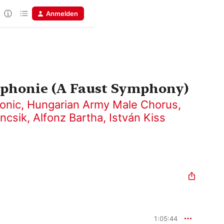
Anmelden
mphonie (A Faust Symphony)
onic
,
Hungarian Army Male Chorus
,
ncsik
,
Alfonz Bartha
,
István Kiss
1:05:44