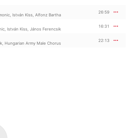
26:59
monic
,
István Kiss
,
Alfonz Bartha
16:31
nic
,
István Kiss
,
János Ferencsik
22:13
ik
,
Hungarian Army Male Chorus