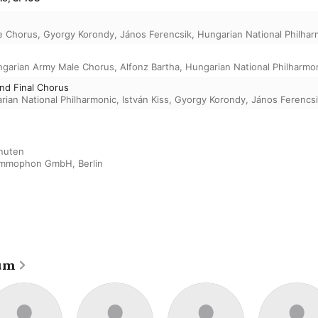
e Chorus
,
Gyorgy Korondy
,
János Ferencsik
,
Hungarian National Philhar
garian Army Male Chorus
,
Alfonz Bartha
,
Hungarian National Philharmo
and Final Chorus
rian National Philharmonic
,
István Kiss
,
Gyorgy Korondy
,
János Ferencs
nuten

ammophon GmbH, Berlin
um