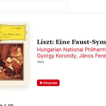
Liszt: Eine Faust-Sy
Hungarian National Philharm
Gyorgy Korondy
,
János Fere
1962
Hörprobe
e, S. 108