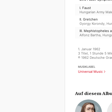
I. Faust
Hungarian Army Mal
II. Gretchen
Gyorgy Korondy
,
Hun
III. Mephistopheles 
Alfonz Bartha
,
Hunga
1. Januar 1962

3 Titel, 1 Stunde 5 Mi
℗ 1962 Deutsche Gr
MUSIKLABEL
Universal Music
Auf diesem Alb