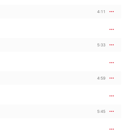
4:11
5:33
4:59
5:45