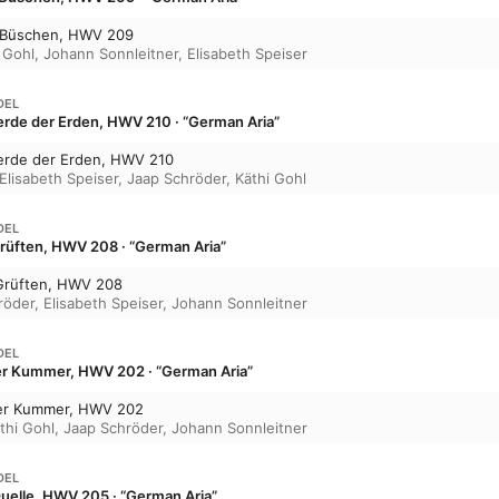
 Büschen, HWV 209
 Gohl
,
Johann Sonnleitner
,
Elisabeth Speiser
DEL
rde der Erden, HWV 210 · “German Aria”
erde der Erden, HWV 210
Elisabeth Speiser
,
Jaap Schröder
,
Käthi Gohl
DEL
Grüften, HWV 208 · “German Aria”
 Grüften, HWV 208
röder
,
Elisabeth Speiser
,
Johann Sonnleitner
DEL
ler Kummer, HWV 202 · “German Aria”
tler Kummer, HWV 202
thi Gohl
,
Jaap Schröder
,
Johann Sonnleitner
DEL
 Quelle, HWV 205 · “German Aria”