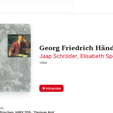
Georg Friedrich Händ
Jaap Schröder
,
Elisabeth Sp
1986
Hörprobe
DEL
Büschen, HWV 209 · “German Aria”