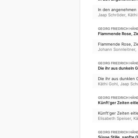
In den angenehmen
Jaap Schröder
,
Käthi
GEORG FRIEDRICH HÄN
Flammende Rose, Zie
Flammende Rose, Zi
Johann Sonnleitner
,
GEORG FRIEDRICH HÄN
Die ihr aus dunkeln 
Die ihr aus dunklen
Käthi Gohl
,
Jaap Sch
GEORG FRIEDRICH HÄN
Künft'ger Zeiten eit
Künft'ger Zeiten ei
Elisabeth Speiser
,
Kä
GEORG FRIEDRICH HÄN
Süsse Stille, sanfte