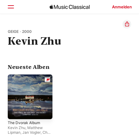
Anmelden
Startseite
GEIGE · 2000
Kevin Zhu
Entdecken
Suchen
Neueste Alben
The Dvorak Album
Kevin Zhu
,
Matthew
Lipman
,
Jan Vogler
,
Chad
Hoopes
,
Tiffany Poon
,