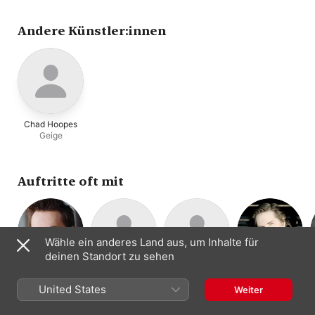
Juho Pohjonen
Andere Künstler:innen
Chad Hoopes
Geige
Auftritte oft mit
Wähle ein anderes Land aus, um Inhalte für
deinen Standort zu sehen
Matthew Lipman
Orchestre Royal
Chad Hoopes
Juho Pohjonen
Geige · Bratsche
Geige
Klavier
de Chambre de
United States
Weiter
Kammerorchester
Wallonie