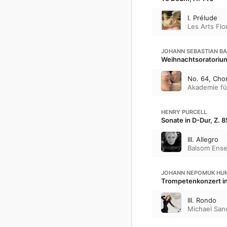
I. Prélude
Les Arts Flo
JOHANN SEBASTIAN B
Weihnachtsoratoriu
No. 64, Chor
Akademie für
HENRY PURCELL
Sonate in D-Dur, Z. 
III. Allegro
Balsom Ens
JOHANN NEPOMUK HU
Trompetenkonzert in
III. Rondo
Michael San