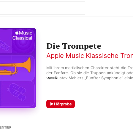
Die Trompete
Apple Music Klassische Tr
Mit ihrem martialischen Charakter steht die Tr
der Fanfare. Ob sie die Truppen ankündigt ode
von Gustav Mahlers „Fünfter Symphonie“ einleit
MEHR
ein Aufruf. Nach ihrer jahrtausendelangen Entwi
moderne Trompete zwei frühe Konzerte von 
Hummel und Joseph Haydn. In der klassischen
das Sinfonieorchester integriert, doch erst Ro
Berlioz nutzten ihre klangvollen Töne fantasievo
Hörprobe
entwickelten Jazzmusiker:innen neue Technik
legendäre Interpret:innen hervor.
ENTIER