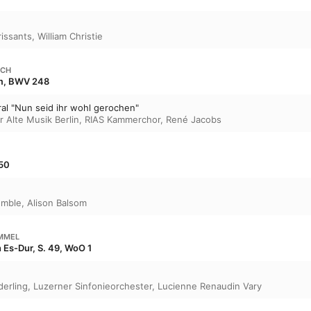
rissants
,
William Christie
ACH
m, BWV 248
al "Nun seid ihr wohl gerochen"
 Alte Musik Berlin
,
RIAS Kammerchor
,
René Jacobs
850
emble
,
Alison Balsom
MMEL
 Es-Dur, S. 49, WoO 1
derling
,
Luzerner Sinfonieorchester
,
Lucienne Renaudin Vary