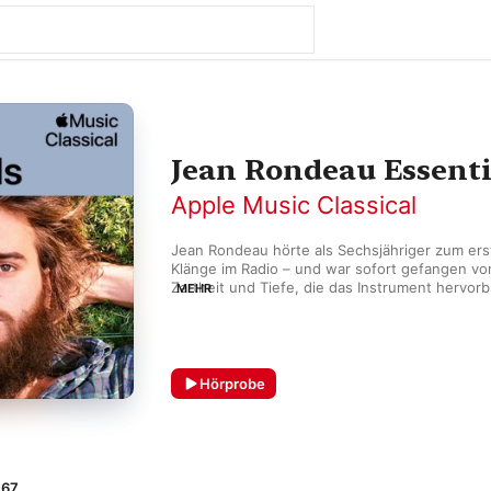
Jean Rondeau Essenti
Apple Music Classical
Jean Rondeau hörte als Sechsjähriger zum er
Klänge im Radio – und war sofort gefangen vo
Zartheit und Tiefe, die das Instrument hervorb
MEHR
hat sich der Franzose zu einem der profilierte
des 21. Jahrhunderts entwickelt. Gemeinsam m
Dunford gestaltete Rondeau Werke von Franço
Philippe Rameau zu Duetten um, die von brenn
einem unbeschwerten Zusammenspiel geprägt 
Hörprobe
Schaffen geht aber weit über die Klassik hinaus
moderner Filmkomponist von lyrischer Klarheit
 67