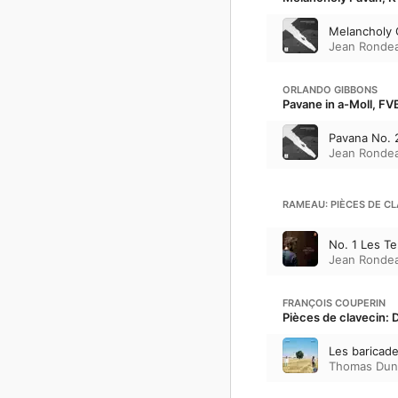
Melancholy G
Jean Ronde
ORLANDO GIBBONS
Pavane in a-Moll, FV
Pavana No. 
Jean Ronde
RAMEAU: PIÈCES DE CLA
No. 1 Les T
Jean Ronde
FRANÇOIS COUPERIN
Pièces de clavecin: D
Les baricad
Thomas Dun