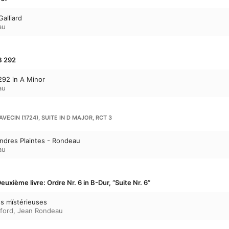
alliard
au
B 292
292 in A Minor
au
VECIN (1724), SUITE IN D MAJOR, RCT 3
endres Plaintes - Rondeau
au
euxième livre: Ordre Nr. 6 in B-Dur, “Suite Nr. 6”
es mïstérieuses
ford
,
Jean Rondeau