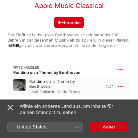
Apple Music Classical
Hörprobe
Der Einfluss Ludwig van Beethovens ist seit mehr als 200 
Jahren in der gesamten Musikwelt zu spüren. In dieser Playlist 
verfolgen wir, wie andere Komponist:innen der Legende Tribut 
MEHR
gezollt haben, von Hommagen aus dem 19. Jahrhundert von 
Franz Doppler und Carl Czerny bis hin zu umwerfenden 
Neuinterpretationen aus der jüngeren Vergangenheit und der 
Gegenwart.
FRITZ KREISLER
Rondino on a Theme by Beethoven
Rondino on a Theme by
Beethoven
2:41
José Gallardo
,
Vilde Frang
LUDWIG VAN BEETHOVEN
Wähle ein anderes Land aus, um Inhalte für
Alle Mod (After Betthoven Piano Concerto No. 4)
deinen Standort zu sehen
Alle Mod (After Beethoven Piano
Concerto No. 4)
3:29
United States
Weiter
Belle Chen