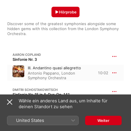
Hörprobe
Discover some of the greatest symphonies alongside some 
hidden gems with this collection from the London Symphony 
Orchestra.
AARON COPLAND
Sinfonie Nr. 3
III. Andantino quasi allegretto
10:02
Antonio Pappano
,
London
Symphony Orchestra
DMITRI SCHOSTAKOWITSCH
Sinfonie Nr. 15 in A-Dur, Op. 141
Wähle ein anderes Land aus, um Inhalte für
I. Allegretto
deinen Standort zu sehen
8:30
London Symphony Orchestra
,
Gianandrea Noseda
United States
Weiter
RALPH VAUGHAN WILLIAMS
Sinfonie Nr. 5 in D-Dur