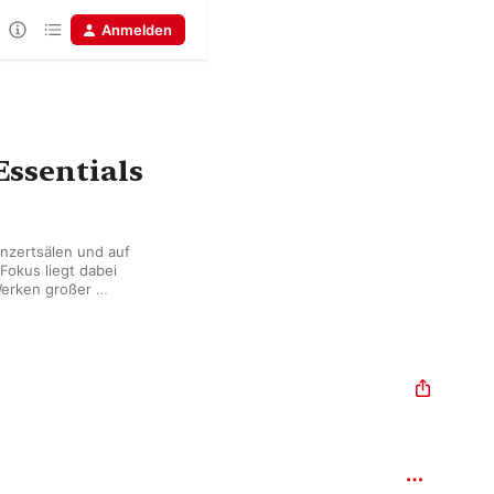
Anmelden
ssentials
nzertsälen und auf 
okus liegt dabei 
erken großer 
ubert, Mozart, Liszt 
wurde für seine 
hone Magazins 
ntalist, der dreimal 
 Classique-