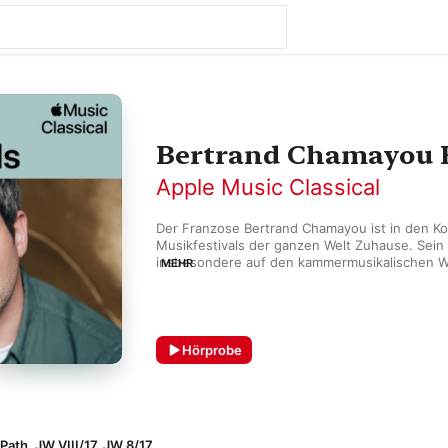
Bertrand Chamayou E
Apple Music Classical
Der Franzose Bertrand Chamayou ist in den Ko
Musikfestivals der ganzen Welt Zuhause. Sein F
insbesondere auf den kammermusikalischen W
MEHR
Komponisten, so finden sich unter anderem Sch
und natürlich Ravel in seiner Diskographie. Er 
Aufnahmen mit mehreren Preisen des Gramop
ausgezeichnet und ist der einzige Solo-Instrume
bei den französischen Victoires de la Musique
Hörprobe
Verleihungen gewann.
ath, JW VIII/17, JW 8/17