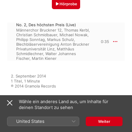
Hörprobe
No. 2, Des höchsten Preis (Live)
Männerchor Bruckner 12
,
Thomas Kerbl
,
Christian Schmidbauer
,
Michael Nowak
,
Philipp Sonntag
,
Markus Schulz
,
0:35
Blechbläservereinigung Anton Bruckner
Privatuniversität Linz
,
Matthäus
Schmidlechner
,
Walter Johannes
Fischer
,
Martin Kiener
2. September 2014

1 Titel, 1 Minute

℗ 2014 Gramola Records
Wähle ein anderes Land aus, um Inhalte für
deinen Standort zu sehen
Aus dem Album
United States
Weiter
Bruckner: Männerchöre, Vol. 2