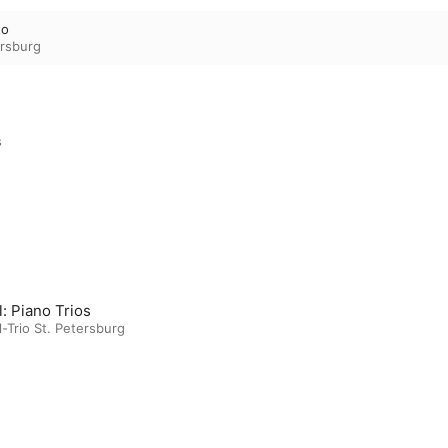
to
ersburg
s
l: Piano Trios
l-Trio St. Petersburg