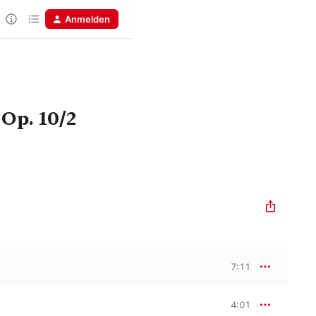
Anmelden
 Op. 10/2
7:11
4:01