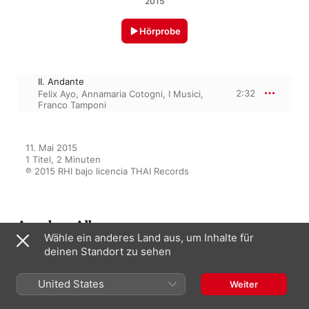
2015
Hörprobe
II. Andante
2:32
Felix Ayo
,
Annamaria Cotogni
,
I Musici
,
Franco Tamponi
11. Mai 2015

1 Titel, 2 Minuten

℗ 2015 RHI bajo licencia THAI Records
Aus dem Album
Wähle ein anderes Land aus, um Inhalte für
deinen Standort zu sehen
Corelli - Telemann - Vivaldi:
United States
Weiter
Baroque Splendour
I Musici