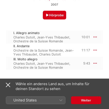
2007
Hörprobe
I. Allegro animato
10:01
Charles Dutoit
,
Jean-Yves Thibaudet
,
Orchestre de la Suisse Romande
II. Andante
11:17
Orchestre de la Suisse Romande
,
Jean-
Yves Thibaudet
,
Charles Dutoit
III. Molto allegro
5:43
Charles Dutoit
,
Jean-Yves Thibaudet
,
Orchestre de la Suisse Romande
1. Januar 2007

Wähle ein anderes Land aus, um Inhalte für
3 Titel, 27 Minuten

deinen Standort zu sehen
℗ 2007 Decca Music Group Limited
United States
Weiter