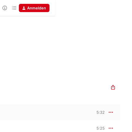
Anmelden
5:32
5:25