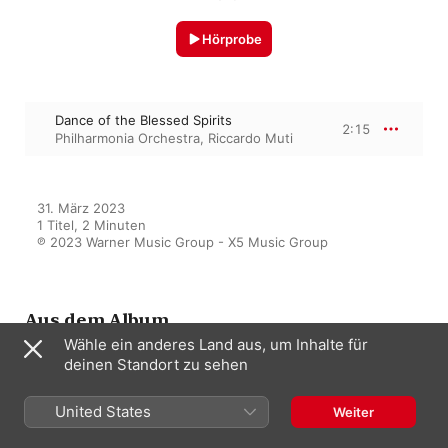
Hörprobe
Dance of the Blessed Spirits
2:15
Philharmonia Orchestra
,
Riccardo Muti
31. März 2023

1 Titel, 2 Minuten

℗ 2023 Warner Music Group - X5 Music Group
Aus dem Album
Wähle ein anderes Land aus, um Inhalte für
deinen Standort zu sehen
Music for Babies
United States
Weiter
Verschiedene Interpret:innen