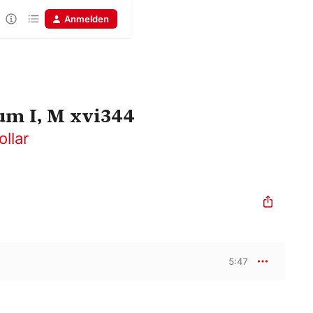
Anmelden
um I, M xvi344
ollar
5:47