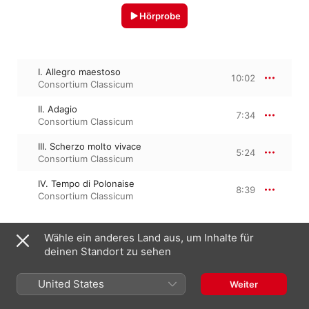
Hörprobe
I. Allegro maestoso
10:02
Consortium Classicum
II. Adagio
7:34
Consortium Classicum
III. Scherzo molto vivace
5:24
Consortium Classicum
IV. Tempo di Polonaise
8:39
Consortium Classicum
Wähle ein anderes Land aus, um Inhalte für
1. Januar 2016

deinen Standort zu sehen
4 Titel, 31 Minuten

℗ 2016 Orfeo
United States
Weiter