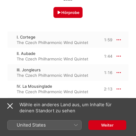
Hörprobe
I. Cortege
1:59
The Czech Philharmonic Wind Quintet
II. Aubade
1:44
The Czech Philharmonic Wind Quintet
III. Jongleurs
1:16
The Czech Philharmonic Wind Quintet
IV. La Mousinglade
2:13
The Czech Philharmonic Wind Quintet
V. Joutes sur l'arc
Wähle ein anderes Land aus, um Inhalte für
0:58
The Czech Philharmonic Wind Quintet
deinen Standort zu sehen
VI. Chasse a Valabre
1:30
The Czech Philharmonic Wind Quintet
United States
Weiter
VII. Madrigal - Nocturne