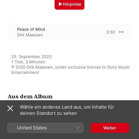
Hörprobe
Peace of Mind
3:50
Dirk Maassen
25. September 2020

1 Titel, 3 Minuten

℗ 2020 Dirk Maassen, under exclusive license to Sony Music 
Entertainment
Aus dem Album
Wähle ein anderes Land aus, um Inhalte für
deinen Standort zu sehen
An Evening at Wilhelmsburg -
EP
United States
Weiter
Dirk Maassen