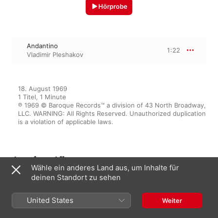
Hörprobe
Andantino
1:22
Vladimir Pleshakov
18. August 1969

1 Titel, 1 Minute

℗ 1969 © Baroque Records™ a division of 43 North Broadway, 
LLC. WARNING: All Rights Reserved. Unauthorized duplication 
is a violation of applicable laws.
Aus dem Album
Wähle ein anderes Land aus, um Inhalte für
deinen Standort zu sehen
Early Piano Works
United States
Weiter
Vladimir Pleshakov