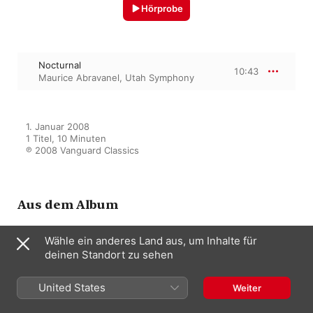
Hörprobe
Nocturnal
10:43
Maurice Abravanel
,
Utah Symphony
1. Januar 2008

1 Titel, 10 Minuten

℗ 2008 Vanguard Classics
Aus dem Album
Wähle ein anderes Land aus, um Inhalte für
Edgard Varese: Ameriques,
deinen Standort zu sehen
Nocturnal, Ecuatorial / Arthur
Honegger:Pacific 231
United States
Maurice Abravanel
,
Utah Symphony
Weiter