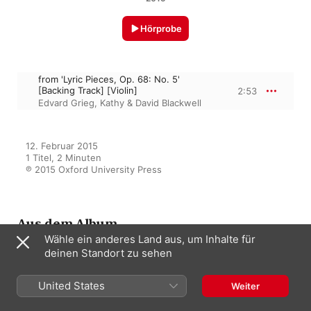
Hörprobe
from 'Lyric Pieces, Op. 68: No. 5'
[Backing Track] [Violin]
2:53
Edvard Grieg
,
Kathy & David Blackwell
12. Februar 2015

1 Titel, 2 Minuten

℗ 2015 Oxford University Press
Aus dem Album
Wähle ein anderes Land aus, um Inhalte für
deinen Standort zu sehen
Solo Time for Violin Book 2
United States
Weiter
Kathy & David Blackwell
,
Oxford
University Press Music