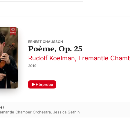
ERNEST CHAUSSON
Poème, Op. 25
Rudolf Koelman
,
Fremantle Chamb
2019
Hörprobe
ve)
emantle Chamber Orchestra
,
Jessica Gethin