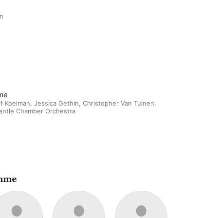
an
me
lf Koelman
,
Jessica Gethin
,
Christopher Van Tuinen
,
antle Chamber Orchestra
ahme