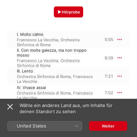
Hörprobe
I. Molto calmo
5:05
Francesco La Vecchia
,
Orchestra
Sinfonica di Roma
II. Con molta gaiezza, ma non troppo
mosso
8:29
Francesco La Vecchia
,
Orchestra
Sinfonica di Roma
III. Lento
7:21
Orchestra Sinfonica di Roma
,
Francesco
La Vecchia
IV. Vivace assai
7:02
Orchestra Sinfonica di Roma
,
Francesco
La Vecchia
Wähle ein anderes Land aus, um Inhalte für
deinen Standort zu sehen
10. Juni 2022

4 Titel, 27 Minuten

United States
Weiter
℗ 2022 Naxos