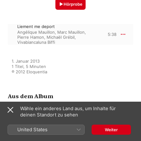
Hörprobe
Liement me deport
Angélique Mauillon
,
Marc Mauillon
,
5:38
Pierre Hamon
,
Michaël Grébil
,
Vivabiancaluna Biffi
1. Januar 2013

1 Titel, 5 Minuten

℗ 2012 Eloquentia
Aus dem Album
Wähle ein anderes Land aus, um Inhalte für
deinen Standort zu sehen
Machaut: Mon chant vous envoy
Pierre Hamon
,
Marc Mauillon
,
United States
Weiter
Vivabiancaluna Biffi
,
Angélique
Mauillon