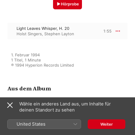
Hörprobe
Light Leaves Whisper, H. 20
1:55
Holst Singers
,
Stephen Layton
1. Februar 1994

1 Titel, 1 Minute

℗ 1994 Hyperion Records Limited
Aus dem Album
Wähle ein anderes Land aus, um Inhalte für
deinen Standort zu sehen
Holst: This Have I Done for My
True Love & Other Partsongs
Holst Singers
,
Stephen Layton
United States
Weiter