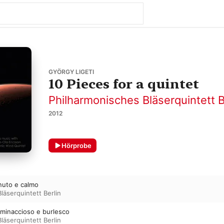
GYÖRGY LIGETI
10 Pieces for a quintet
Philharmonisches Bläserquintett B
2012
Hörprobe
nuto e calmo
läserquintett Berlin
 minaccioso e burlesco
läserquintett Berlin