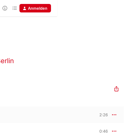
Anmelden
erlin
2:26
0:46