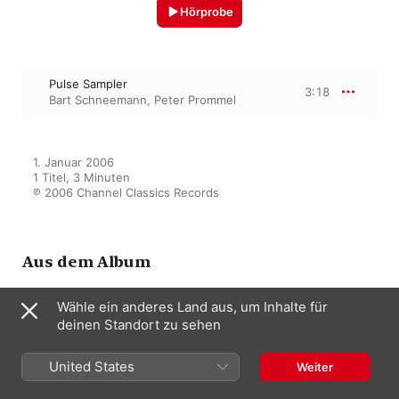
Hörprobe
Pulse Sampler
3:18
Bart Schneemann
,
Peter Prommel
1. Januar 2006

1 Titel, 3 Minuten

℗ 2006 Channel Classics Records
Aus dem Album
Wähle ein anderes Land aus, um Inhalte für
deinen Standort zu sehen
It Takes Two
Bart Schneemann
United States
Weiter