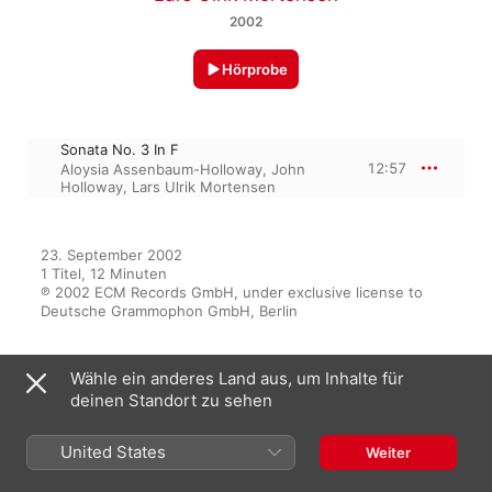
2002
Hörprobe
Sonata No. 3 In F
12:57
Aloysia Assenbaum-Holloway
,
John
Holloway
,
Lars Ulrik Mortensen
23. September 2002

1 Titel, 12 Minuten

℗ 2002 ECM Records GmbH, under exclusive license to 
Deutsche Grammophon GmbH, Berlin
Wähle ein anderes Land aus, um Inhalte für
Aus dem Album
deinen Standort zu sehen
United States
Weiter
Biber: Unam Ceylum