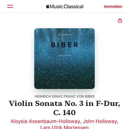
Anmelden
Startseite
Entdecken
Suchen
HEINRICH IGNAZ FRANZ VON BIBER
Violin Sonata No. 3 in F-Dur,
C. 140
Aloysia Assenbaum-Holloway
,
John Holloway
,
Lars Ulrik Mortensen