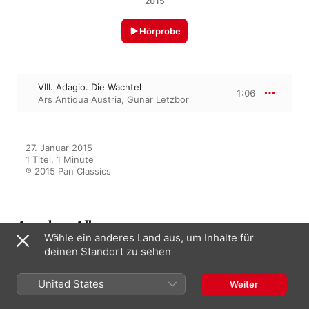
2015
Hörprobe
VIII. Adagio. Die Wachtel
1:06
Ars Antiqua Austria
,
Gunar Letzbor
27. Januar 2015

1 Titel, 1 Minute

℗ 2015 Pan Classics
Aus dem Album
Wähle ein anderes Land aus, um Inhalte für
deinen Standort zu sehen
Habsburg Music
United States
Weiter
Gunar Letzbor
,
Ars Antiqua Austria