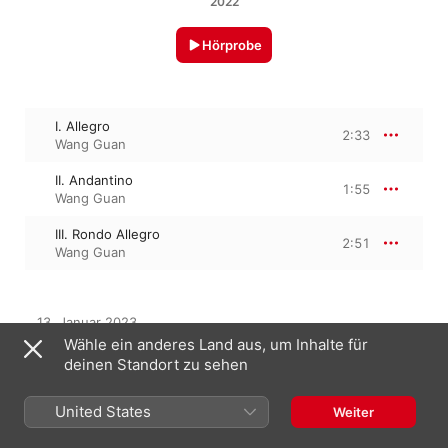
2022
Hörprobe
I. Allegro
2:33
Wang Guan
II. Andantino
1:55
Wang Guan
III. Rondo Allegro
2:51
Wang Guan
13. Januar 2023

3 Titel, 7 Minuten

Wähle ein anderes Land aus, um Inhalte für
℗ 2022 北京环球音像 Beijing Global Audio-Visual Publishing
deinen Standort zu sehen
United States
Weiter
Aus dem Album