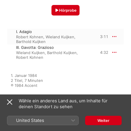
Hörprobe
I. Adagio
3:11
Robert Kohnen
,
Wieland Kuijken
,
Barthold Kuijken
III. Gavotta: Grazioso
4:32
Wieland Kuijken
,
Barthold Kuijken
,
Robert Kohnen
1. Januar 1984

2 Titel, 7 Minuten

℗ 1984 Accent
Wähle ein anderes Land aus, um Inhalte für
deinen Standort zu sehen
Aus dem Album
United States
Weiter
Leclair: Complete Flute Sonatas