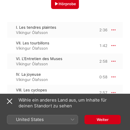
Hörprobe
I. Les tendres plaintes
2:36
Víkingur Ólafsson
VII. Les tourbillons
1:42
Víkingur Ólafsson
VI. L'Entretien des Muses
2:58
Víkingur Ólafsson
IV. La joyeuse
0:58
Víkingur Ólafsson
VIII. Les cyclopes
2:57
Víkingur Ólafsson
Wähle ein anderes Land aus, um Inhalte für
deinen Standort zu sehen
27. März 2020

United States
Weiter
5 Titel, 11 Minuten

℗ 2020 Deutsche Grammophon GmbH, Berlin