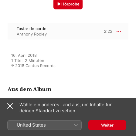
Hörprobe
Tastar de corde
2:22
Anthony Rooley
16. April 2018

1 Titel, 2 Minuten

℗ 2018 Cantus Records
Aus dem Album
Wähle ein anderes Land aus, um Inhalte für
Musica transalpina: Musical
deinen Standort zu sehen
Migration from Italy to England
(1500 - 1800)
United States
Anthony Rooley
,
Evelyn Tubb
Weiter