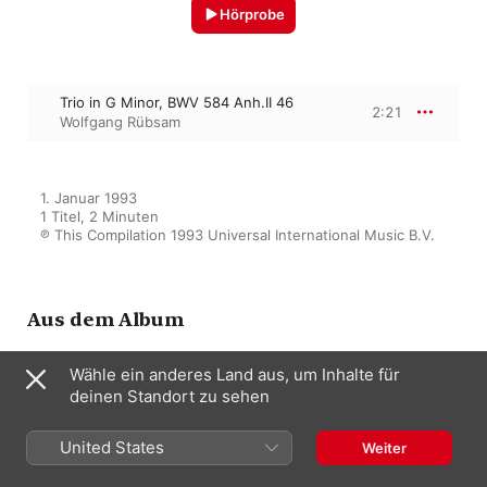
Hörprobe
Trio in G Minor, BWV 584 Anh.II 46
2:21
Wolfgang Rübsam
1. Januar 1993

1 Titel, 2 Minuten

℗ This Compilation 1993 Universal International Music B.V.
Aus dem Album
Wähle ein anderes Land aus, um Inhalte für
deinen Standort zu sehen
Bach, J.S. : The Organ Works
Wolfgang Rübsam
United States
Weiter