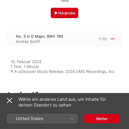
1985
Hörprobe
No. 3 in D Major, BWV 789
1:10
András Schiff
15. Februar 2023

1 Titel, 1 Minute

℗ A uDiscover Music Release; 2024 UMG Recordings, Inc.
Aus dem Album
Wähle ein anderes Land aus, um Inhalte für
deinen Standort zu sehen
Bach & Mozart: András Schiff
United States
Weiter
András Schiff