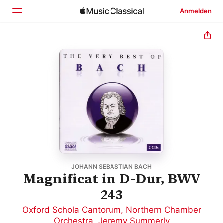
Anmelden
Startseite
Entdecken
Suchen
JOHANN SEBASTIAN BACH
Magnificat in D-Dur, BWV
243
Oxford Schola Cantorum
,
Northern Chamber
Orchestra
,
Jeremy Summerly