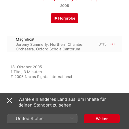
2005
Hörprobe
Magnificat
3:13
Jeremy Summerly
,
Northern Chamber
Orchestra
,
Oxford Schola Cantorum
18. Oktober 2005

1 Titel, 3 Minuten

℗ 2005 Naxos Rights International
Aus dem Album
Wähle ein anderes Land aus, um Inhalte für
deinen Standort zu sehen
United States
Weiter
The Very Best of Bach
Capella Istropolitana